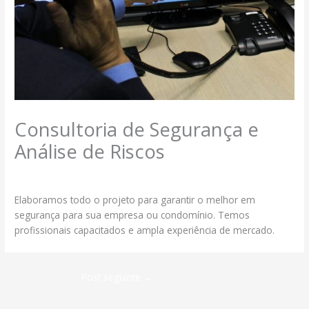
Consultoria de Segurança e
Análise de Riscos
/
Serviços
/ Por
segmax@ambcomwpsites.com.br
Elaboramos todo o projeto para garantir o melhor em
segurança para sua empresa ou condomínio. Temos
profissionais capacitados e ampla experiência de mercado.
Post seguinte
→