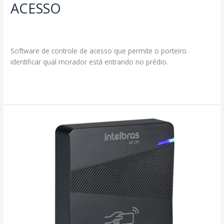
ACESSO
Deixe um comentário
/
Produtos
/
segmax@ambcomwpsites.com.br
Software de controle de acesso que permite o porteiro
identificar qual morador está entrando no prédio.
SOFTWARE
Read More »
DE
CONTROLE
DE
ACESSO