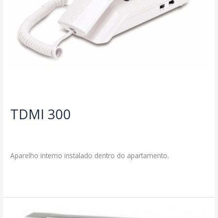
TDMI 300
Deixe um comentário
/
Produtos
/
segmax@ambcomwpsites.com.br
Aparelho interno instalado dentro do apartamento.
TDMI
Read More »
300