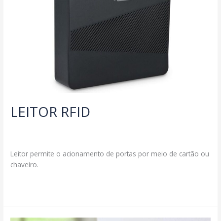
LEITOR RFID
Deixe um comentário
/
Produtos
/
segmax@ambcomwpsites.com.br
Leitor permite o acionamento de portas por meio de cartão ou
chaveiro.
LEITOR
Read More »
RFID