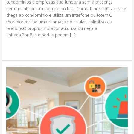
condomínios e empresas que funciona sem a presença
permanente de um porteiro no local.Como funcionaO visitante
chega ao condomínio e utiliza um interfone ou totem.O
morador recebe uma chamada no celular, aplicativo ou
telefone.O próprio morador autoriza ou nega a
entrada.Portões e portas podem […]
Portaria
Read More »
Autônoma