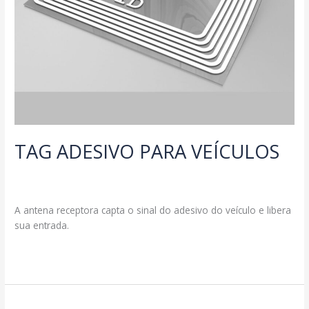
TAG ADESIVO PARA VEÍCULOS
Deixe um comentário
/
Produtos
/
segmax@ambcomwpsites.com.br
A antena receptora capta o sinal do adesivo do veículo e libera
sua entrada.
TAG
Read More »
ADESIVO
PARA
VEÍCULOS