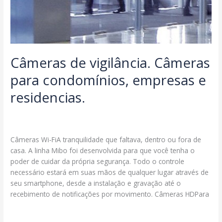
Câmeras de vigilância. Câmeras
para condomínios, empresas e
residencias.
Deixe um comentário
/
Notícias
/
segmax@ambcomwpsites.com.br
Câmeras Wi-FiA tranquilidade que faltava, dentro ou fora de
casa. A linha Mibo foi desenvolvida para que você tenha o
poder de cuidar da própria segurança. Todo o controle
necessário estará em suas mãos de qualquer lugar através de
seu smartphone, desde a instalação e gravação até o
recebimento de notificações por movimento. Câmeras HDPara
Câmeras
Read More »