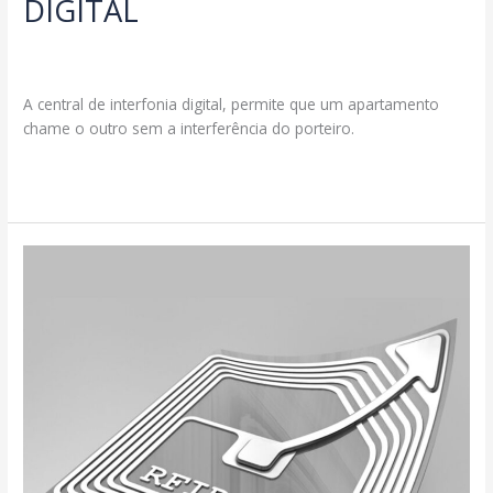
DIGITAL
Deixe um comentário
/
Produtos
/
segmax@ambcomwpsites.com.br
A central de interfonia digital, permite que um apartamento
chame o outro sem a interferência do porteiro.
CENTRAL
Read More »
DE
INTERFONIA
DIGITAL