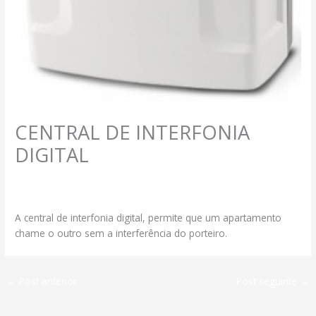
CENTRAL DE INTERFONIA
DIGITAL
Deixe um comentário
/
Produtos
/ Por
segmax@ambcomwpsites.com.br
A central de interfonia digital, permite que um apartamento
chame o outro sem a interferência do porteiro.
←
Post anterior
Post seguinte
→