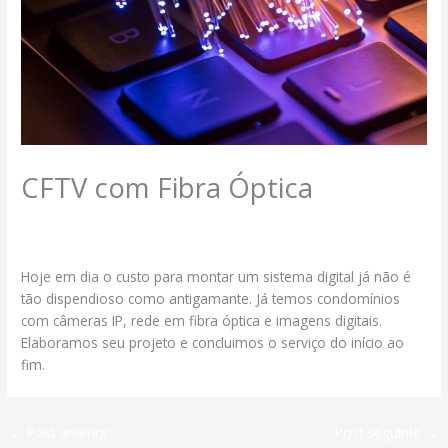
CFTV com Fibra Óptica
Deixe um comentário
/
Serviços
/ Por
segmax@ambcomwpsites.com.br
Hoje em dia o custo para montar um sistema digital já não é
tão dispendioso como antigamante. Já temos condomínios
com câmeras IP, rede em fibra óptica e imagens digitais.
Elaboramos seu projeto e concluimos o serviço do início ao
fim.
←
Post anterior
Post seguinte
→